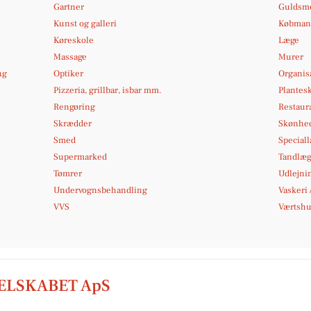
Gartner
Guldsme
Kunst og galleri
Købmand
Køreskole
Læge
Massage
Murer
ng
Optiker
Organis
Pizzeria, grillbar, isbar mm.
Plantes
Rengøring
Restaura
Skrædder
Skønhed
Smed
Special
Supermarked
Tandlæg
Tømrer
Udlejni
Undervognsbehandling
Vaskeri 
VVS
Værtshus
ELSKABET ApS