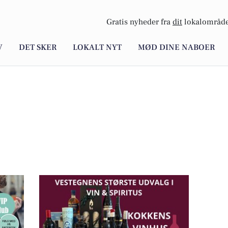
Gratis nyheder fra
dit
lokalområde
V
DET SKER
LOKALT NYT
MØD DINE NABOER