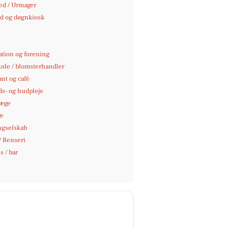
d / Urmager
 og døgnkiosk
ation og forening
kole / blomsterhandler
nt og café
s- og hudpleje
læge
e
ngselskab
/ Renseri
 / bar