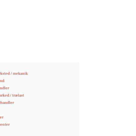
ksted / mekanik
nd
andler
rked / trælast
rhandler
er
center