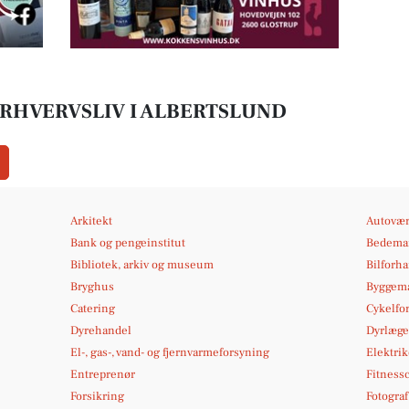
ERHVERVSLIV I ALBERTSLUND
Arkitekt
Autovær
Bank og pengeinstitut
Bedema
Bibliotek, arkiv og museum
Bilforh
Bryghus
Byggema
Catering
Cykelfo
Dyrehandel
Dyrlæge
El-, gas-, vand- og fjernvarmeforsyning
Elektrik
Entreprenør
Fitness
Forsikring
Fotograf