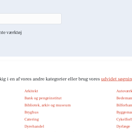
nte værktøj
kig i en af vores andre kategorier eller brug vores
udvidet søgni
Arkitekt
Autoværk
Bank og pengeinstitut
Bedema
Bibliotek, arkiv og museum
Bilforha
Bryghus
Byggemar
Catering
Cykelfor
Dyrehandel
Dyrlæge