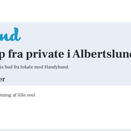
p fra private i Albertslu
is bud fra lokale med Handyhand.
er
ning af lille reol