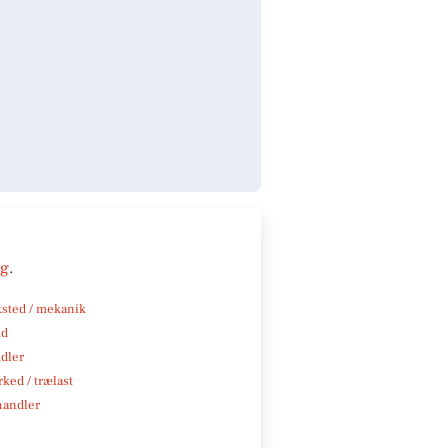
ng
.
sted / mekanik
nd
ndler
ked / trælast
handler