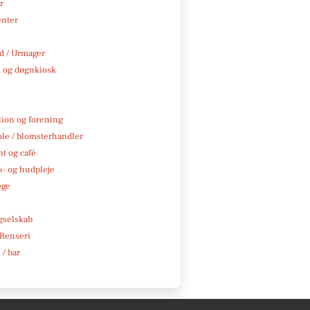
r
enter
 / Urmager
 og døgnkiosk
tion og forening
ole / blomsterhandler
t og café
- og hudpleje
æge
e
gselskab
 Renseri
 / bar