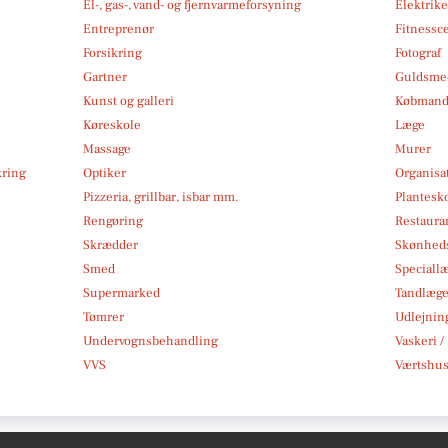
El-, gas-, vand- og fjernvarmeforsyning
Elektrike
Entreprenør
Fitnessc
Forsikring
Fotograf
Gartner
Guldsmed
Kunst og galleri
Købmand
Køreskole
Læge
Massage
Murer
kring
Optiker
Organisa
Pizzeria, grillbar, isbar mm.
Plantesk
Rengøring
Restauran
Skrædder
Skønheds
Smed
Speciall
Supermarked
Tandlæg
Tømrer
Udlejnin
Undervognsbehandling
Vaskeri /
VVS
Værtshus