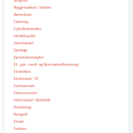
Bryghus
Byggemarked / trælast
Børnehave
Catering
Cykelforhandler
Detailhandel
Dyrehandel
Dyrlæge
Ejendomsmægler
El-, gas-, vand- og fjernvarmeforsyning
Elektriker
Elektronik / IT
Entreprenør
Fitnesscenter
Flyttemand / flyttefolk
Forsikring
Fotograf
Frisør
Gartner