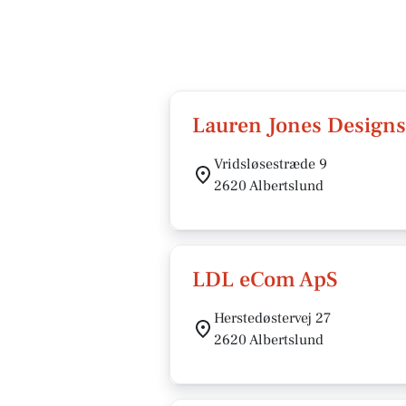
Lauren Jones Designs
Vridsløsestræde 9
2620 Albertslund
LDL eCom ApS
Herstedøstervej 27
2620 Albertslund