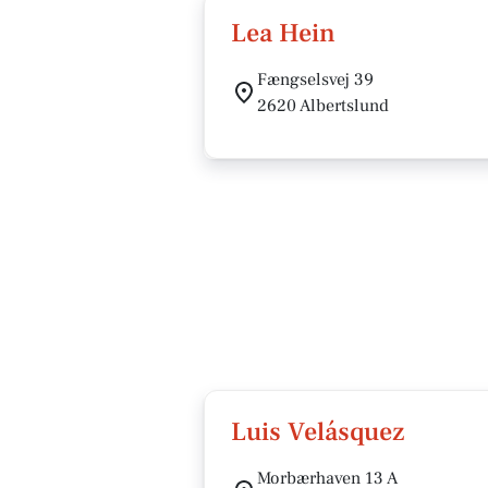
Lea Hein
Fængselsvej 39
2620 Albertslund
Luis Velásquez
Morbærhaven 13 A