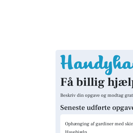
Få billig hjæl
Beskriv din opgave og modtag grat
Seneste udførte opgav
Ophænging af gardiner med skinn
Havehjælp