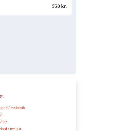
550 kr.
ng
.
sted / mekanik
nd
ndler
ked / trælast