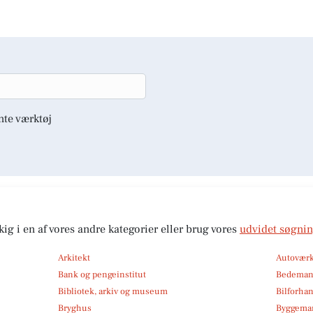
nte værktøj
kig i en af vores andre kategorier eller brug vores
udvidet søgni
Arkitekt
Autoværk
Bank og pengeinstitut
Bedema
Bibliotek, arkiv og museum
Bilforha
Bryghus
Byggemar