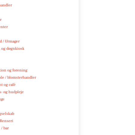
handler
r
enter
 / Urmager
 og døgnkiosk
tion og forening
ole / blomsterhandler
t og café
- og hudpleje
æge
e
gselskab
 Renseri
 / bar