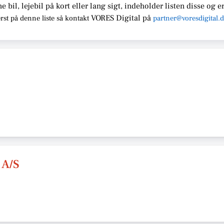
ne bil, lejebil på kort eller lang sigt, indeholder listen disse
og er
VORES Digital
på
rst på denne liste så kontakt
partner@voresdigital.
 A/S