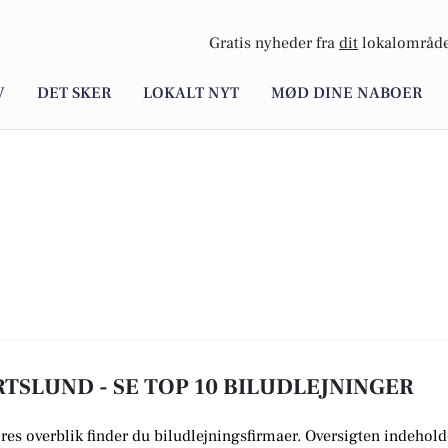
Gratis nyheder fra
dit
lokalområde
V
DET SKER
LOKALT NYT
MØD DINE NABOER
RTSLUND - SE TOP 10 BILUDLEJNINGER
vores overblik finder du biludlejningsfirmaer.
Oversigten indeholde