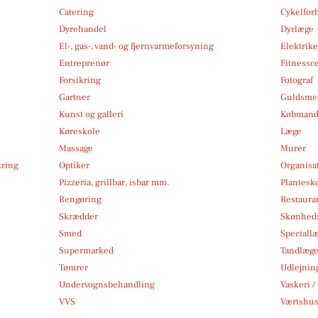
Catering
Cykelfor
Dyrehandel
Dyrlæge
El-, gas-, vand- og fjernvarmeforsyning
Elektrike
Entreprenør
Fitnessc
Forsikring
Fotograf
Gartner
Guldsmed
Kunst og galleri
Købmand
Køreskole
Læge
Massage
Murer
kring
Optiker
Organisa
Pizzeria, grillbar, isbar mm.
Plantesk
Rengøring
Restauran
Skrædder
Skønheds
Smed
Speciall
Supermarked
Tandlæg
Tømrer
Udlejnin
Undervognsbehandling
Vaskeri /
VVS
Værtshus