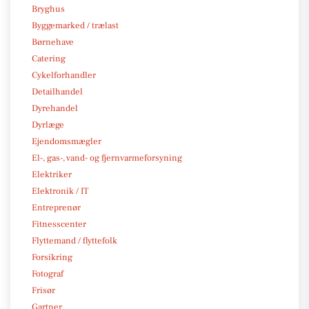
Bryghus
Byggemarked / trælast
Børnehave
Catering
Cykelforhandler
Detailhandel
Dyrehandel
Dyrlæge
Ejendomsmægler
El-, gas-, vand- og fjernvarmeforsyning
Elektriker
Elektronik / IT
Entreprenør
Fitnesscenter
Flyttemand / flyttefolk
Forsikring
Fotograf
Frisør
Gartner