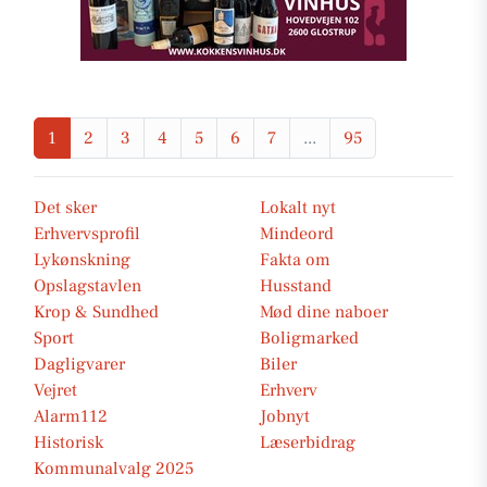
1
2
3
4
5
6
7
...
95
Det sker
Lokalt nyt
Erhvervsprofil
Mindeord
Lykønskning
Fakta om
Opslagstavlen
Husstand
Krop & Sundhed
Mød dine naboer
Sport
Boligmarked
Dagligvarer
Biler
Vejret
Erhverv
Alarm112
Jobnyt
Historisk
Læserbidrag
Kommunalvalg 2025