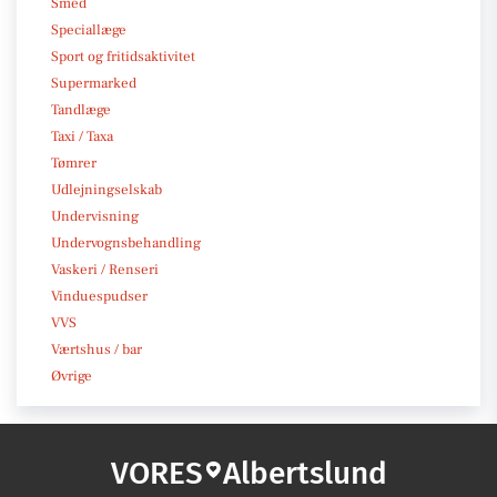
Smed
Speciallæge
Sport og fritidsaktivitet
Supermarked
Tandlæge
Taxi / Taxa
Tømrer
Udlejningselskab
Undervisning
Undervognsbehandling
Vaskeri / Renseri
Vinduespudser
VVS
Værtshus / bar
Øvrige
VORES
Albertslund