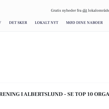
Gratis nyheder fra
dit
lokalområde
V
DET SKER
LOKALT NYT
MØD DINE NABOER
ENING I ALBERTSLUND - SE TOP 10 ORG