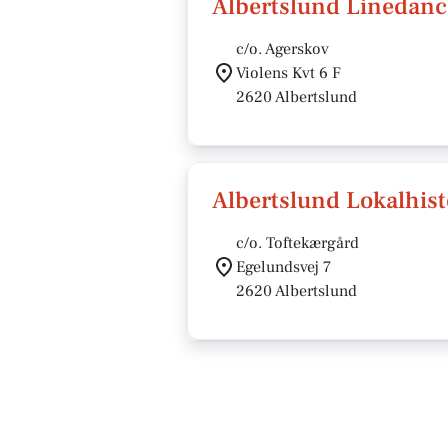
Albertslund Linedanc
c/o. Agerskov
Violens Kvt 6 F
2620 Albertslund
Albertslund Lokalhist
c/o. Toftekærgård
Egelundsvej 7
2620 Albertslund