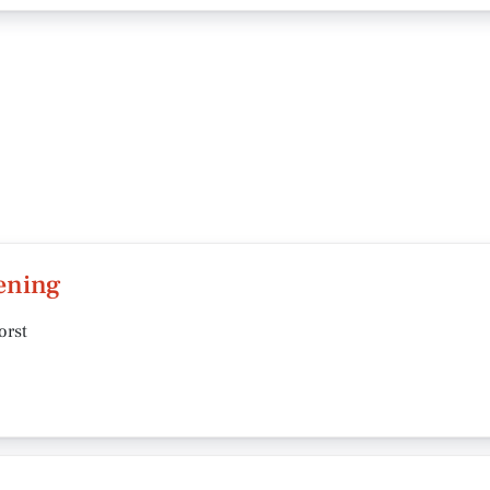
ening
orst