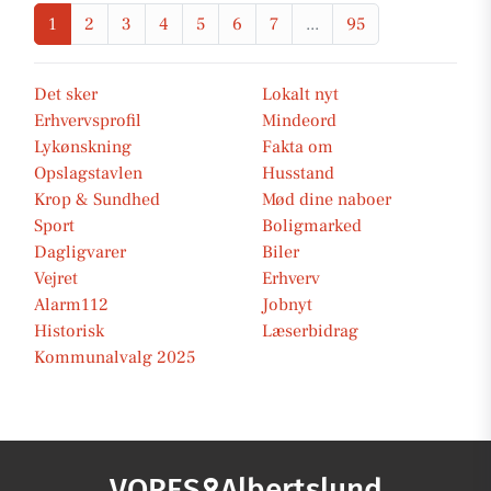
1
2
3
4
5
6
7
...
95
Det sker
Lokalt nyt
Erhvervsprofil
Mindeord
Lykønskning
Fakta om
Opslagstavlen
Husstand
Krop & Sundhed
Mød dine naboer
Sport
Boligmarked
Dagligvarer
Biler
Vejret
Erhverv
Alarm112
Jobnyt
Historisk
Læserbidrag
Kommunalvalg 2025
VORES
Albertslund