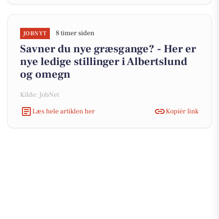
8 timer siden
JOBNYT
Savner du nye græsgange? - Her er
nye ledige stillinger i Albertslund
og omegn
Kilde: JobNet
Læs hele artiklen her
Kopiér link