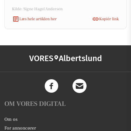
Kilde: Signe Hagel Andersen
Læs hele artiklen her
Kopiér link
VORES
Albertslund
OM VORES DIGITAL
Om os
For annoncører