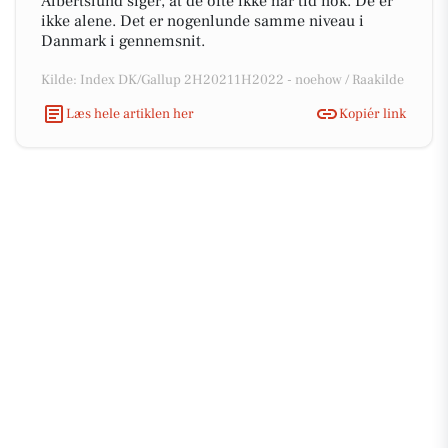
Albertslund siger, at de ofte ikke har tid nok. De er
ikke alene. Det er nogenlunde samme niveau i
Danmark i gennemsnit.
Kilde: Index DK/Gallup 2H20211H2022 - noehow / Raakilde
Læs hele artiklen her
Kopiér link