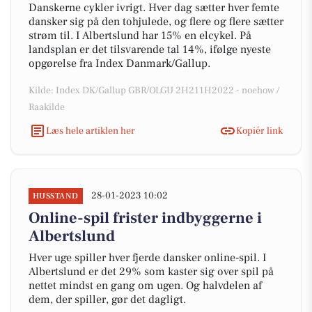
Danskerne cykler ivrigt. Hver dag sætter hver femte
dansker sig på den tohjulede, og flere og flere sætter
strøm til. I Albertslund har 15% en elcykel. På
landsplan er det tilsvarende tal 14%, ifølge nyeste
opgørelse fra Index Danmark/Gallup.
Kilde: Index DK/Gallup GBR/OLGU 2H211H2022 - noehow /
Raakilde
Læs hele artiklen her
Kopiér link
28-01-2023 10:02
HUSSTAND
Online-spil frister indbyggerne i
Albertslund
Hver uge spiller hver fjerde dansker online-spil. I
Albertslund er det 29% som kaster sig over spil på
nettet mindst en gang om ugen. Og halvdelen af
dem, der spiller, gør det dagligt.