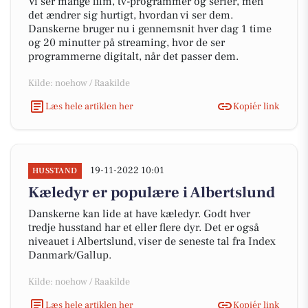
Vi ser mange film, tv-programmer og serier, men
det ændrer sig hurtigt, hvordan vi ser dem.
Danskerne bruger nu i gennemsnit hver dag 1 time
og 20 minutter på streaming, hvor de ser
programmerne digitalt, når det passer dem.
Kilde: noehow / Raakilde
Læs hele artiklen her
Kopiér link
19-11-2022 10:01
HUSSTAND
Kæledyr er populære i Albertslund
Danskerne kan lide at have kæledyr. Godt hver
tredje husstand har et eller flere dyr. Det er også
niveauet i Albertslund, viser de seneste tal fra Index
Danmark/Gallup.
Kilde: noehow / Raakilde
Læs hele artiklen her
Kopiér link