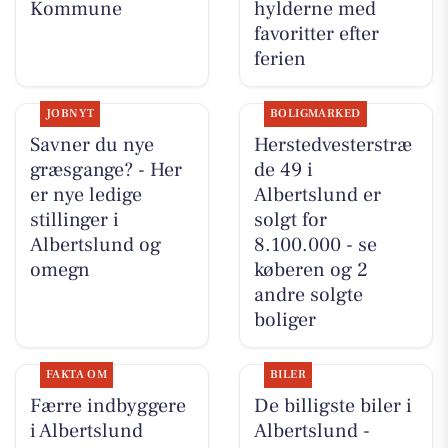
Kommune
hylderne med
favoritter efter
ferien
JOBNYT
BOLIGMARKED
Savner du nye
Herstedvesterstræ
græsgange? - Her
de 49 i
er nye ledige
Albertslund er
stillinger i
solgt for
Albertslund og
8.100.000 - se
omegn
køberen og 2
andre solgte
boliger
FAKTA OM
BILER
Færre indbyggere
De billigste biler i
i Albertslund
Albertslund -