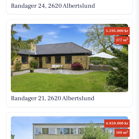
Randager 24, 2620 Albertslund
5.595.000 kr
2
177 m
Randager 21, 2620 Albertslund
4.850.000 kr
2
180 m