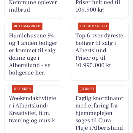
Kommune oplever
Priser helt ned til
indbrud
109.900 kr!
BOLIGMARKED
BOLIGMARKED
Humlehusene 94
Top 6 over dyreste
og 1 anden boliger
boliger til salg i
er kommet til salg
Albertslund.
denne uge i
Priser op til
Albertslund - se
10.995.000 kr
boligerne her.
DET SKER
JOBNYT
Weekendaktivitete
Faglig koordinator
r i Albertslund:
med erfaring fra
Kreativitet, film,
hjemmeplejen
træning og musik
søges til Cura
Pleje i Albertslund