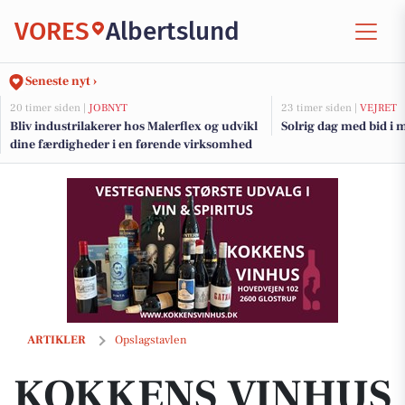
VORES
Albertslund
Seneste nyt ›
20 timer siden |
JOBNYT
23 timer siden |
VEJRET
Bliv industrilakerer hos Malerflex og udvikl
Solrig dag med bid i
dine færdigheder i en førende virksomhed
KOKKENS VINHUS ApS inviterer på smagsrejse med særligt udvalgte P
ARTIKLER
Opslagstavlen
KOKKENS VINHUS