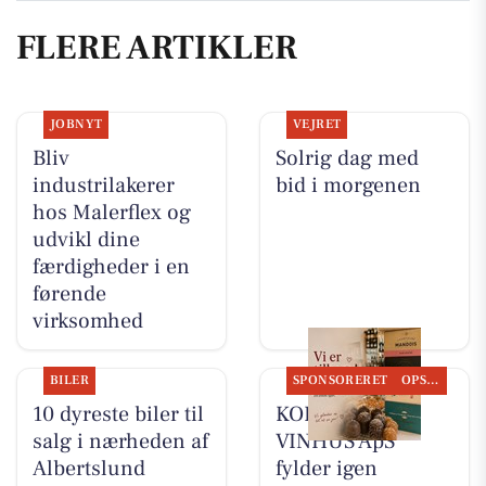
FLERE ARTIKLER
JOBNYT
VEJRET
Bliv
Solrig dag med
industrilakerer
bid i morgenen
hos Malerflex og
udvikl dine
færdigheder i en
førende
virksomhed
BILER
SPONSORERET
OPSLAGSTAVLEN
10 dyreste biler til
KOKKENS
salg i nærheden af
VINHUS ApS
Albertslund
fylder igen