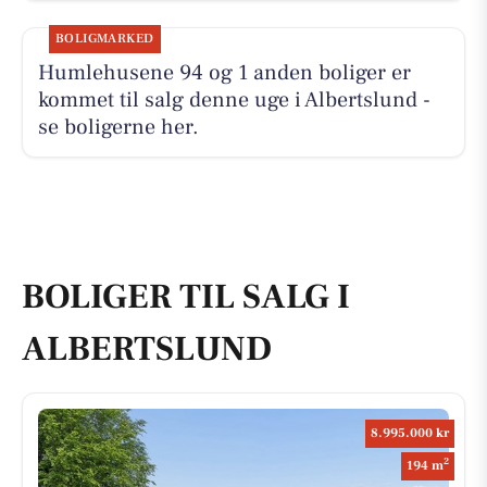
BOLIGMARKED
Humlehusene 94 og 1 anden boliger er
kommet til salg denne uge i Albertslund -
se boligerne her.
BOLIGER TIL SALG I
ALBERTSLUND
8.995.000 kr
2
194 m