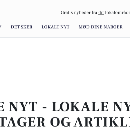
Gratis nyheder fra
dit
lokalområde
V
DET SKER
LOKALT NYT
MØD DINE NABOER
E NYT - LOKALE N
TAGER OG ARTIKL