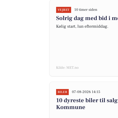
10 timer siden
VEJRET
Solrig dag med bid i 
Kølig start, lun eftermiddag.
Kilde: MET.no
07-08-2026 14:15
BILER
10 dyreste biler til sa
Kommune