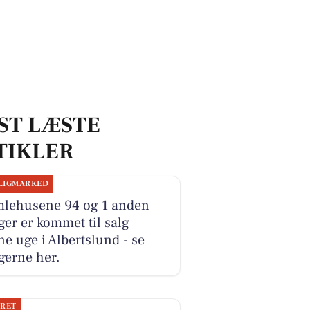
ST LÆSTE
TIKLER
LIGMARKED
lehusene 94 og 1 anden
ger er kommet til salg
e uge i Albertslund - se
gerne her.
JRET