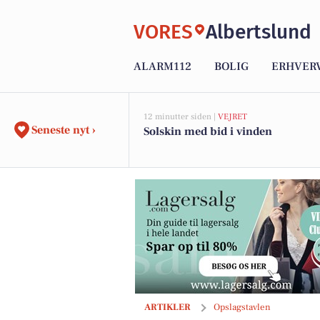
VORES
Albertslund
ALARM112
BOLIG
ERHVER
12 minutter siden |
VEJRET
Seneste nyt ›
Solskin med bid i vinden
KOKKENS VINHUS ApS inviterer til vint
ARTIKLER
Opslagstavlen