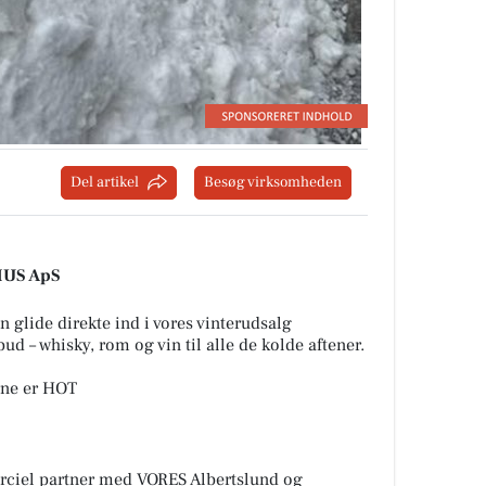
Del artikel
Besøg virksomheden
HUS ApS
 glide direkte ind i vores vinterudsalg ️
bud – whisky, rom og vin til alle de kolde aftener.
rne er HOT
iel partner med VORES Albertslund og