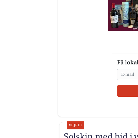
Få loka
Email
VEJRET
Solskin med bid i 