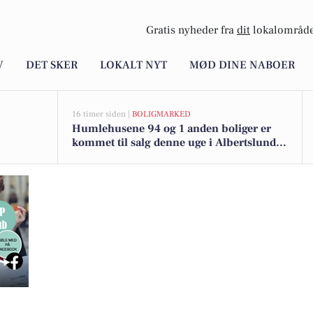
Gratis nyheder fra
dit
lokalområde
V
DET SKER
LOKALT NYT
MØD DINE NABOER
16 timer siden |
BOLIGMARKED
Humlehusene 94 og 1 anden boliger er
kommet til salg denne uge i Albertslund -
se boligerne her.
erudsalg med varme priser på whisky, rom og vin