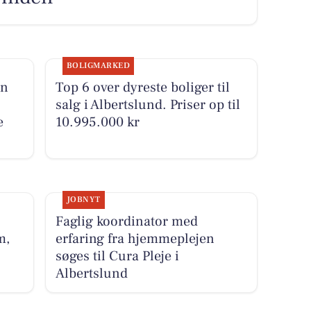
BOLIGMARKED
en
Top 6 over dyreste boliger til
salg i Albertslund. Priser op til
e
10.995.000 kr
JOBNYT
Faglig koordinator med
m,
erfaring fra hjemmeplejen
søges til Cura Pleje i
Albertslund