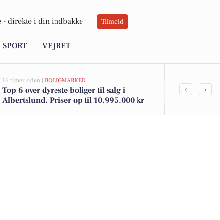
 -
direkte i din indbakke
Tilmeld
SPORT
VEJRET
16 timer siden |
BOLIGMARKED
20 timer siden |
‹
›
Top 6 over dyreste boliger til salg i
Weekendaktiv
Albertslund. Priser op til 10.995.000 kr
Kreativitet,