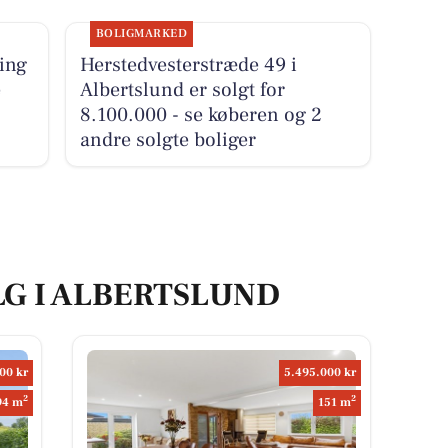
BOLIGMARKED
ling
Herstedvesterstræde 49 i
e
Albertslund er solgt for
8.100.000 - se køberen og 2
andre solgte boliger
LG I ALBERTSLUND
00 kr
5.495.000 kr
2
2
94 m
151 m