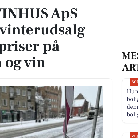
INHUS ApS
l vinterudsalg
priser på
ME
 og vin
AR
BO
Hum
boli
denn
boli
VE