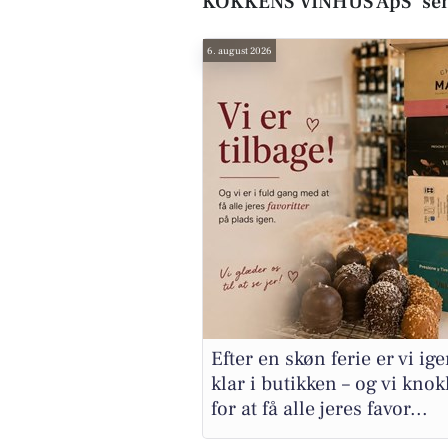
KOKKENS VINHUS ApS’ sen
6. august 2026
Efter en skøn ferie er vi ig
klar i butikken – og vi knok
for at få alle jeres favor...