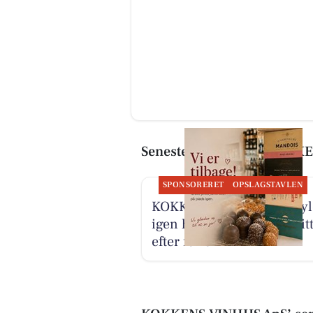
Seneste artikler om KOKK
SPONSORERET
OPSLAGSTAVLEN
KOKKENS VINHUS ApS fyl
igen hylderne med favorit
efter ferien