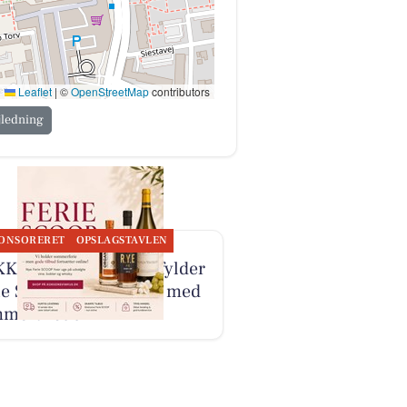
Leaflet
|
©
OpenStreetMap
contributors
jledning
ONSORERET
OPSLAGSTAVLEN
KENS VINHUS ApS fylder
ie SCOOP-kategorien med
mertilbud