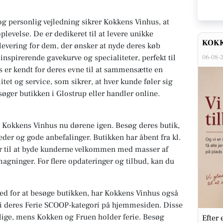
g personlig vejledning sikrer Kokkens Vinhus, at
levelse. De er dedikeret til at levere unikke
KOKK
 levering for dem, der ønsker at nyde deres køb
nspirerende gavekurve og specialiteter, perfekt til
06-08-
 er kendt for deres evne til at sammensætte en
et og service, som sikrer, at hver kunde føler sig
øger butikken i Glostrup eller handler online.
r Kokkens Vinhus nu dørene igen. Besøg deres butik,
er og gode anbefalinger. Butikken har åbent fra kl.
lar til at byde kunderne velkommen med masser af
agninger. For flere opdateringer og tilbud, kan du
hed for at besøge butikken, har Kokkens Vinhus også
 i deres Ferie SCOOP-kategori på hjemmesiden. Disse
ige, mens Kokken og Fruen holder ferie. Besøg
Efter 