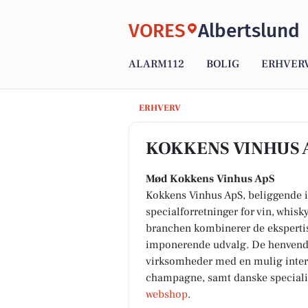
VORES
Albertslund
ALARM112
BOLIG
ERHVER
KOKKENS VINHUS ApS
ERHVERV
KOKKENS VINHUS 
Mød Kokkens Vinhus ApS
Kokkens Vinhus ApS, beliggende i
specialforretninger for vin, whisk
branchen kombinerer de ekspertise
imponerende udvalg. De henvender
virksomheder med en mulig interes
champagne, samt danske specialite
webshop
.