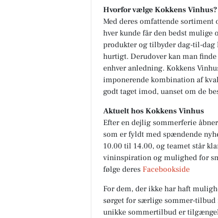
Hvorfor vælge Kokkens Vinhus?
Med deres omfattende sortiment o
hver kunde får den bedst mulige op
produkter og tilbyder dag-til-dag
hurtigt. Derudover kan man finde i
enhver anledning. Kokkens Vinhus
imponerende kombination af kvalit
godt taget imod, uanset om de bes
Aktuelt hos Kokkens Vinhus
Efter en dejlig sommerferie åbne
som er fyldt med spændende nyhed
10.00 til 14.00, og teamet står k
vininspiration og mulighed for sm
følge deres
Facebookside
For dem, der ikke har haft mulig
sørget for særlige sommer-tilbud
unikke sommertilbud er tilgængel