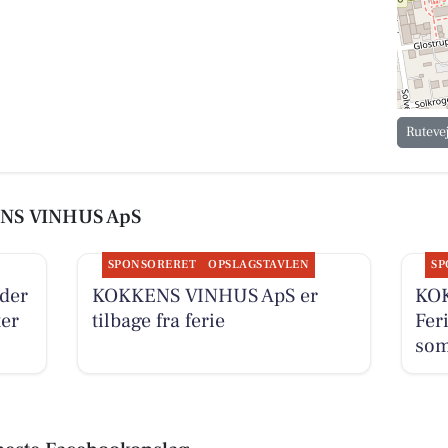
Ruteve
ENS VINHUS ApS
SPONSORERET
OPSLAGSTAVLEN
SP
der
KOKKENS VINHUS ApS er
KOK
ter
tilbage fra ferie
Fer
som