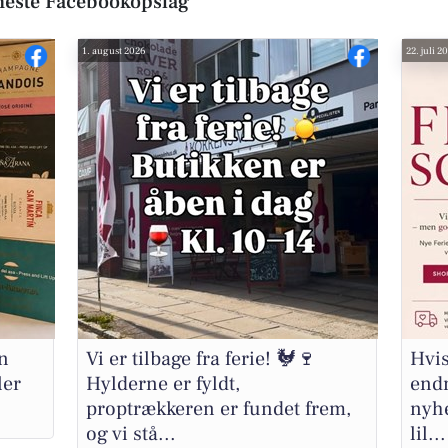
este Facebookopslag
1. august 2026
22. juli 2
en
Vi er tilbage fra ferie! 🐓🍷
Hvis
ler
Hylderne er fyldt,
endn
proptrækkeren er fundet frem,
nyhe
og vi stå...
lil...