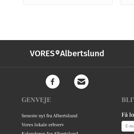
VORES
Albertslund
GENVEJE
BLI
Få l
Seneste nyt fra Albertslund
Email
Vores lokale erhverv
Kalenderen for Albertslund