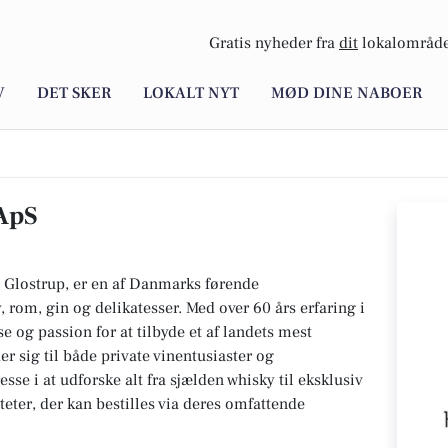
Gratis nyheder fra
dit
lokalområde
V
DET SKER
LOKALT NYT
MØD DINE NABOER
ApS
 Glostrup, er en af Danmarks førende
y, rom, gin og delikatesser. Med over 60 års erfaring i
 og passion for at tilbyde et af landets mest
 sig til både private vinentusiaster og
se i at udforske alt fra sjælden whisky til eksklusiv
ter, der kan bestilles via deres omfattende