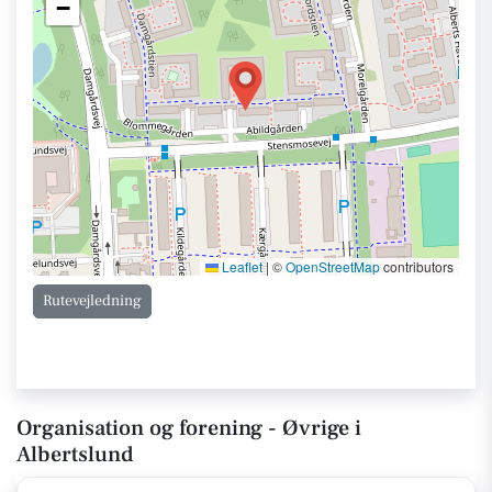
−
Leaflet
|
©
OpenStreetMap
contributors
Rutevejledning
Organisation og forening - Øvrige i
Albertslund