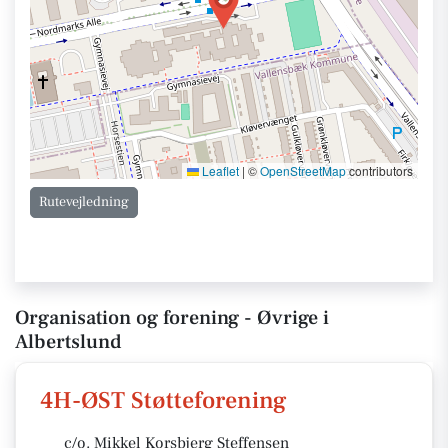
Leaflet
|
©
OpenStreetMap
contributors
Rutevejledning
Organisation og forening - Øvrige i
Albertslund
4H-ØST Støtteforening
c/o. Mikkel Korsbjerg Steffensen