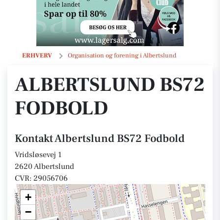
Albertslund BS72 Fodbold
ERHVERV
Organisation og forening i Albertslund
ALBERTSLUND BS72
FODBOLD
Kontakt Albertslund BS72 Fodbold
Vridsløsevej 1
2620 Albertslund
CVR: 29056706
+
−