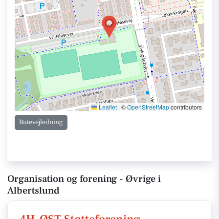
Leaflet
|
©
OpenStreetMap
contributors
Rutevejledning
Organisation og forening - Øvrige i
Albertslund