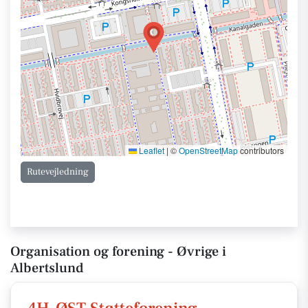
Leaflet
|
©
OpenStreetMap
contributors
Rutevejledning
Organisation og forening - Øvrige i
Albertslund