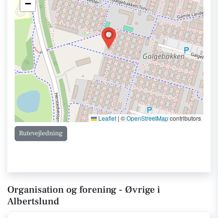
−
Leaflet
|
©
OpenStreetMap
contributors
Rutevejledning
Organisation og forening - Øvrige i
Albertslund