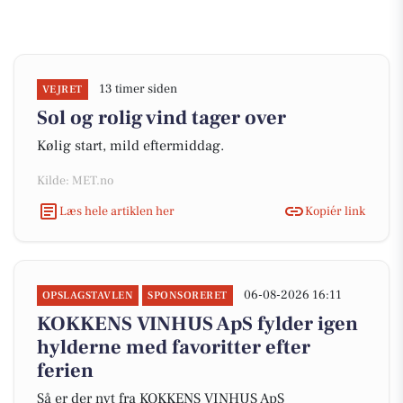
13 timer siden
VEJRET
Sol og rolig vind tager over
Kølig start, mild eftermiddag.
Kilde: MET.no
Læs hele artiklen her
Kopiér link
06-08-2026 16:11
OPSLAGSTAVLEN
SPONSORERET
KOKKENS VINHUS ApS fylder igen
hylderne med favoritter efter
ferien
Så er der nyt fra KOKKENS VINHUS ApS