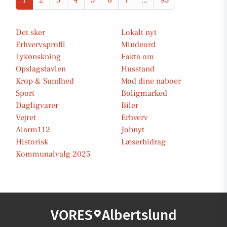
1
2
3
4
5
6
7
...
95
Det sker
Lokalt nyt
Erhvervsprofil
Mindeord
Lykønskning
Fakta om
Opslagstavlen
Husstand
Krop & Sundhed
Mød dine naboer
Sport
Boligmarked
Dagligvarer
Biler
Vejret
Erhverv
Alarm112
Jobnyt
Historisk
Læserbidrag
Kommunalvalg 2025
VORES
Albertslund