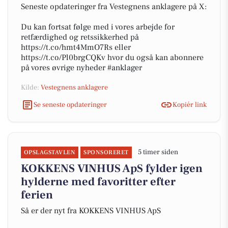
Seneste opdateringer fra Vestegnens anklagere på X:
Du kan fortsat følge med i vores arbejde for
retfærdighed og retssikkerhed på
https://t.co/hmt4MmO7Rs eller
https://t.co/Pl0brgCQKv hvor du også kan abonnere
på vores øvrige nyheder #anklager
Kilde:
Vestegnens anklagere
Se seneste opdateringer
Kopiér link
5 timer siden
OPSLAGSTAVLEN
SPONSORERET
KOKKENS VINHUS ApS fylder igen
hylderne med favoritter efter
ferien
Så er der nyt fra KOKKENS VINHUS ApS