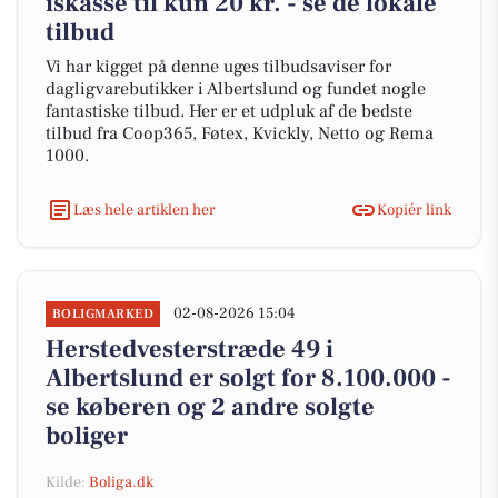
iskasse til kun 20 kr. - se de lokale
tilbud
Vi har kigget på denne uges tilbudsaviser for
dagligvarebutikker i Albertslund og fundet nogle
fantastiske tilbud. Her er et udpluk af de bedste
tilbud fra Coop365, Føtex, Kvickly, Netto og Rema
1000.
Læs hele artiklen her
Kopiér link
02-08-2026 15:04
BOLIGMARKED
Herstedvesterstræde 49 i
Albertslund er solgt for 8.100.000 -
se køberen og 2 andre solgte
boliger
Kilde:
Boliga.dk