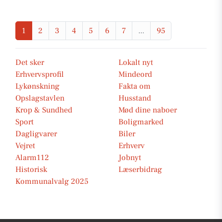
1
2
3
4
5
6
7
...
95
Det sker
Lokalt nyt
Erhvervsprofil
Mindeord
Lykønskning
Fakta om
Opslagstavlen
Husstand
Krop & Sundhed
Mød dine naboer
Sport
Boligmarked
Dagligvarer
Biler
Vejret
Erhverv
Alarm112
Jobnyt
Historisk
Læserbidrag
Kommunalvalg 2025