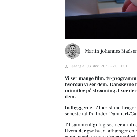
Martin Johannes Madse
Lørdag d. 03. dec. 2022 - kl. 10:01
Vi ser mange film, tv-programme
hvordan vi ser dem. Danskerne b
minutter på streaming, hvor de 
dem.
Indbyggerne i Albertslund bruger 
seneste tal fra Index Danmark/Ga
Til sammenligning ses der alminde
Hvem der gør hvad, afhænger en hel