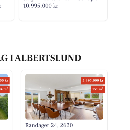
e
10.995.000 kr
LG I ALBERTSLUND
00 kr
5.495.000 kr
2
2
94 m
151 m
Randager 24, 2620