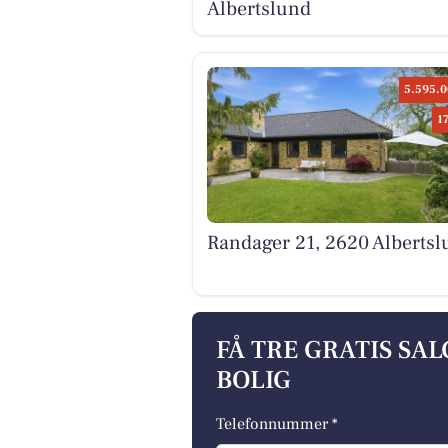
Albertslund
5.595.0
1
Randager 21, 2620 Albertsl
FÅ TRE GRATIS SA
BOLIG
Telefonnummer *