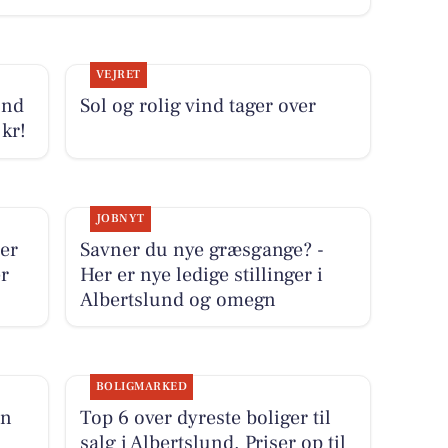
VEJRET
und
Sol og rolig vind tager over
 kr!
JOBNYT
er
Savner du nye græsgange? -
r
Her er nye ledige stillinger i
Albertslund og omegn
BOLIGMARKED
en
Top 6 over dyreste boliger til
salg i Albertslund. Priser op til