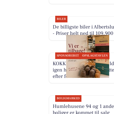
BILER
De billigste biler i Albertsl
- Priser helt ned til 109.900
SPONSORERET
OPSLAGSTAVLEN
KOKKENS VINHUS ApS fyld
igen hylderne med favoritte
efter ferien
BOLIGMARKED
Humlehusene 94 og 1 and
boliger er kommet til salg