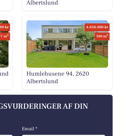
Albertslund
00 kr
4.850.000 kr
2
2
77 m
180 m
und
Humlehusene 94, 2620
Albertslund
LGSVURDERINGER AF DIN
Email *