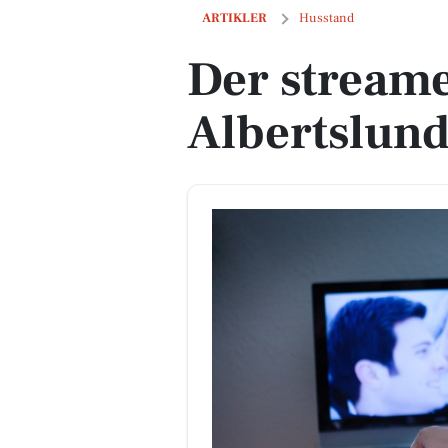
Der streames på livet løs i Albertslund
ARTIKLER
Husstand
Der streames
Albertslun