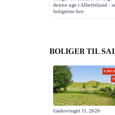
denne uge i Albertslund - s
boligerne her.
BOLIGER TIL SA
8.995.0
1
Gadesvinget 11, 2620