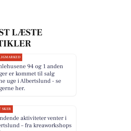
ST LÆSTE
TIKLER
LIGMARKED
lehusene 94 og 1 anden
ger er kommet til salg
e uge i Albertslund - se
gerne her.
T SKER
dende aktiviteter venter i
rtslund – fra kreaworkshops