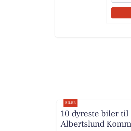
BILER
10 dyreste biler ti
Albertslund Kom