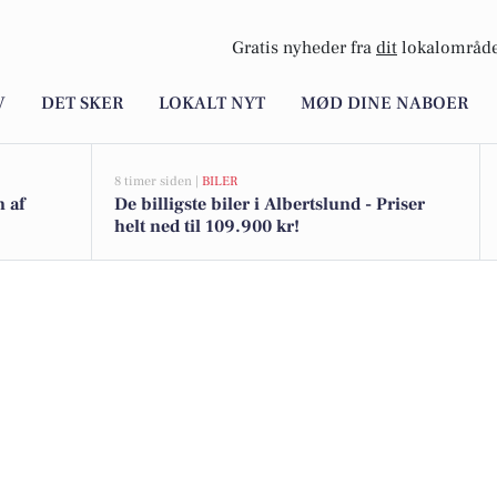
Gratis nyheder fra
dit
lokalområde
V
DET SKER
LOKALT NYT
MØD DINE NABOER
8 timer siden |
BILER
n af
De billigste biler i Albertslund - Priser
helt ned til 109.900 kr!