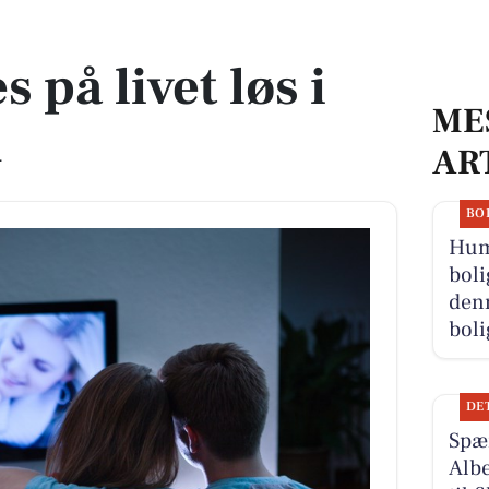
 på livet løs i
ME
d
AR
BO
Hum
boli
denn
boli
DE
Spæn
Albe