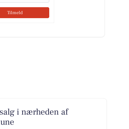
Tilmeld
l salg i nærheden af
mune