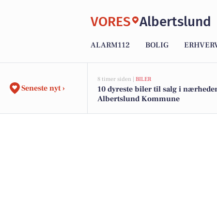
VORES
Albertslund
ALARM112
BOLIG
ERHVER
8 timer siden |
BILER
Seneste nyt ›
10 dyreste biler til salg i nærhede
Albertslund Kommune