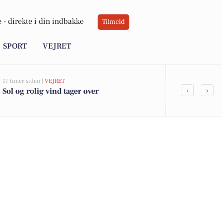
 -
direkte i din indbakke
Tilmeld
SPORT
VEJRET
17 timer siden |
VEJRET
06-08-2026 10:55
‹
›
Sol og rolig vind tager over
Savner du ny
ledige still