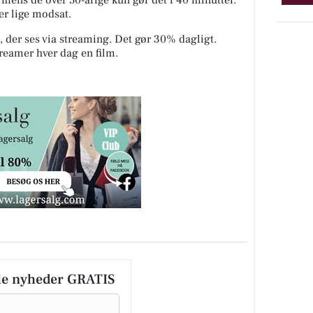
 mens de over 50-årige kun gør det i 40 minutter.
 er lige modsat.
 der ses via streaming. Det gør 30% dagligt.
treamer hver dag en film.
le nyheder GRATIS