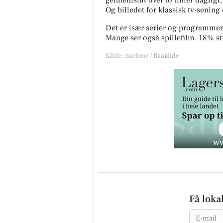
gennemsnit over to timer dagligt,
Og billedet for klassisk tv-sening
Det er især serier og programmer,
Mange ser også spillefilm. 18% s
Kilde: noehow / Raakilde
Få loka
Email