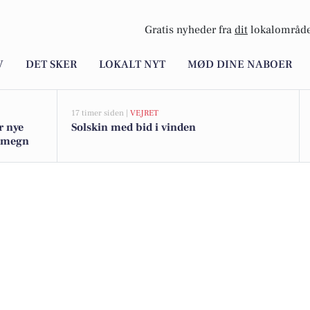
Gratis nyheder fra
dit
lokalområde
V
DET SKER
LOKALT NYT
MØD DINE NABOER
17 timer siden |
VEJRET
r nye
Solskin med bid i vinden
 omegn