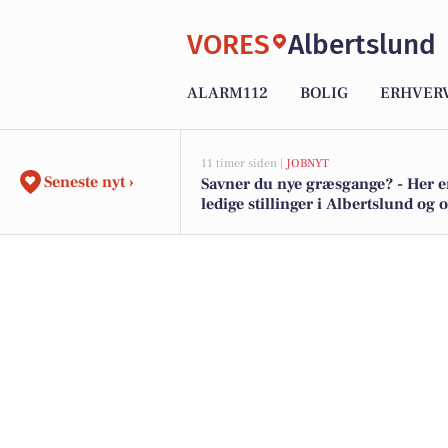
VORES
Albertslund
ALARM112
BOLIG
ERHVER
11 timer siden |
JOBNYT
Seneste nyt ›
Savner du nye græsgange? - Her e
ledige stillinger i Albertslund og