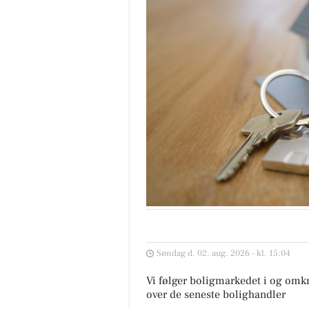
Søndag d. 02. aug. 2026 - kl. 15:04
Vi følger boligmarkedet i og omkr
over de seneste bolighandler