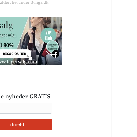
kilder, herunder Boliga.dk.
le nyheder GRATIS
Tilmeld