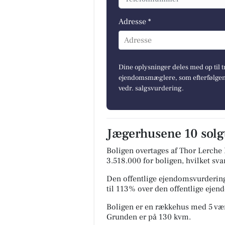
Adresse *
Adresse
Dine oplysninger deles med op til t
ejendomsmæglere, som efterfølgend
vedr. salgsvurdering.
Jægerhusene 10 solgt
Boligen overtages af Thor Lerche 
3.518.000 for boligen, hvilket sva
Den offentlige ejendomsvurdering
til 113% over den offentlige eje
Boligen er en rækkehus med 5 være
Grunden er på 130 kvm.