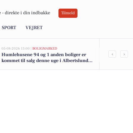
 -
direkte i din indbakke
Tilmeld
SPORT
VEJRET
05-08-2026 13:00 |
BOLIGMARKED
05-08-2026 13:00
‹
›
Humlehusene 94 og 1 anden boliger er
Top 6 over dy
kommet til salg denne uge i Albertslund -
Albertslund.
se boligerne her.