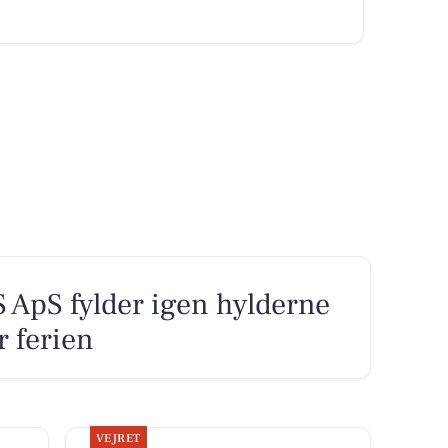
pS fylder igen hylderne
r ferien
VEJRET