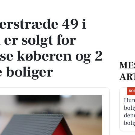
 solgt for 8.100.000 - se køberen og 2 andre solgte boliger
erstræde 49 i
er solgt for
 se køberen og 2
ME
e boliger
AR
BO
Hum
boli
denn
boli