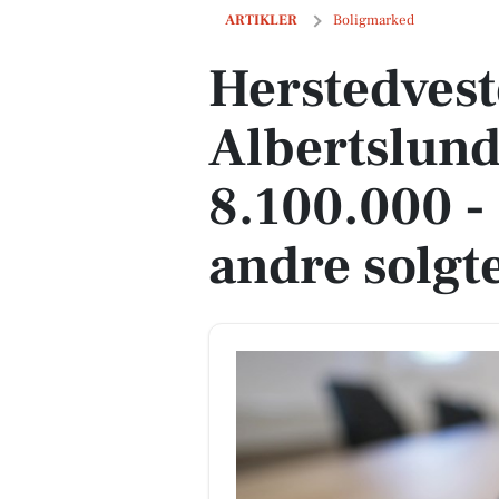
Herstedvesterstræde 49 i Albertslund er
ARTIKLER
Boligmarked
Herstedvest
Albertslund 
8.100.000 -
andre solgt