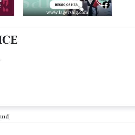
ICE
E
lund