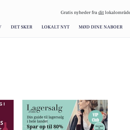
Gratis nyheder fra
dit
lokalområde
V
DET SKER
LOKALT NYT
MØD DINE NABOER