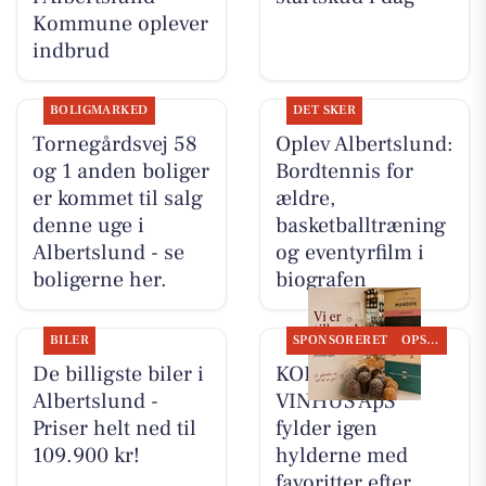
Kommune oplever
indbrud
BOLIGMARKED
DET SKER
Tornegårdsvej 58
Oplev Albertslund:
og 1 anden boliger
Bordtennis for
er kommet til salg
ældre,
denne uge i
basketballtræning
Albertslund - se
og eventyrfilm i
boligerne her.
biografen
BILER
SPONSORERET
OPSLAGSTAVLEN
De billigste biler i
KOKKENS
Albertslund -
VINHUS ApS
Priser helt ned til
fylder igen
109.900 kr!
hylderne med
favoritter efter