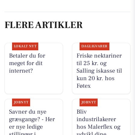
FLERE ARTIKLER
LOKALT NYT
DAGLIGVARER
Betaler du for
Friske nektariner
meget for dit
til 25 kr. og
internet?
Salling iskasse til
kun 20 kr. hos
Føtex
JOBNYT
JOBNYT
Savner du nye
Bliv
græsgange? - Her
industrilakerer
er nye ledige
hos Malerflex og
stillinger i
udvikl dine