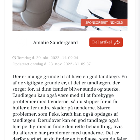
Amalie Søndergaard
Del artikel
Torsdag d. 20. okt. 2022 - kl. 09:24
Opdateret onsdag d. 23. nov. 2022 - kl. 09:37
Der er mange grunde til at have en god tandlæge. En
af de vigtigste grunde er, at det er tandlægen, der
sørger for, at dine tænder bliver sunde og stærke.
Tandlægen kan også være med til at forebygge
problemer med tænderne, så du slipper for at få
huller eller andre skader på tænderne. Større
problemer, som f.eks. kræft kan også opdages af
tandlægen. Derudover kan en god tandlæge også
hjælpe dig med at finde den rette behandling, hvis
du allerede har problemer med tænderne. Det er
derfor vigtigt, at du finder en tandlæge, som du føler