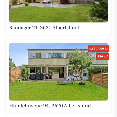
Randager 21, 2620 Albertslund
4.850.000 kr
2
180 m
Humlehusene 94, 2620 Albertslund