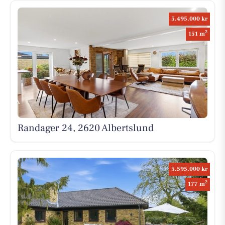
5.495.000 kr
2
151 m
Randager 24, 2620 Albertslund
5.595.000 kr
2
177 m