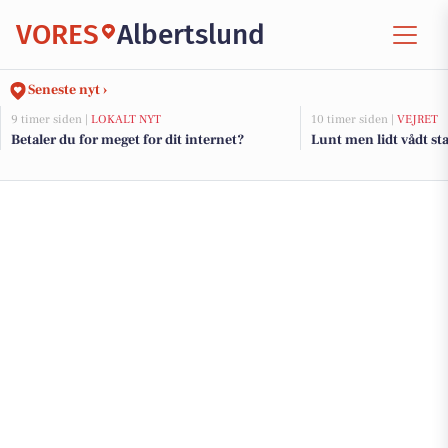
VORES
Albertslund
Seneste nyt ›
9 timer siden |
LOKALT NYT
10 timer siden |
VEJRET
Betaler du for meget for dit internet?
Lunt men lidt vådt st