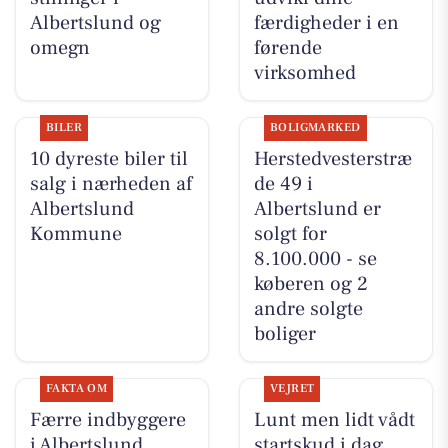
Albertslund og
færdigheder i en
omegn
førende
virksomhed
BILER
BOLIGMARKED
10 dyreste biler til
Herstedvesterstræ
salg i nærheden af
de 49 i
Albertslund
Albertslund er
Kommune
solgt for
8.100.000 - se
køberen og 2
andre solgte
boliger
FAKTA OM
VEJRET
Færre indbyggere
Lunt men lidt vådt
i Albertslund
startskud i dag