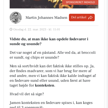
Martin Johannes Madsen
Del artikel
Onsdag d. 22. mar. 2023 - kl. 11:01
Vidste du, at man ikke kan opdele fødevarer i
sunde og usunde?
Det var noget af en påstand. Alle ved da, at broccoli
er sundt, og chips er usunde?
Men så sort/hvidt kan det faktisk ikke stilles op. Ja,
der findes madvarer, som vi har brug for mere af
end andre, men vi kan faktisk ikke kalde indtaget af
en fødevare sund eller usund, uden først at have
taget højde for
konteksten
.
Hvad vil det så sige?
Jamen konteksten en fødevare spises i, kan koges
ned til 3 spørgsmål: