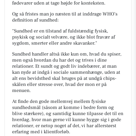
fødevarer uden at tage højde for konteksten.
Og så fristes man jo næsten til at inddrage WHO’s
definition af sundhed:
"Sundhed er en tilstand af fuldstændig fysisk,
psykisk og socialt velvære, og ikke blot fravær af
sygdom, smerter eller andre skavanker."
Sundhed handler altså ikke kun om, hvad du spiser,
men også hvordan du har det og trives i dine
relationer. Et sundt og godt liv indebærer, at man
kan nyde at indgå i sociale sammenhænge, uden at
alt ens bevidsthed skal bruges på at undgå chips-
skålen eller stresse over, hvad der mon er på
menuen.
At finde den gode mellemvej mellem fysiske
sundhedsmål (såsom at komme i bedre form og
blive stærkere), og samtidig kunne tilpasse det til en
hverdag, hvor man gerne vil kunne hygge sig i gode
relationer, er netop noget af det, vi har allerstørst
erfaring med i klientforløb.