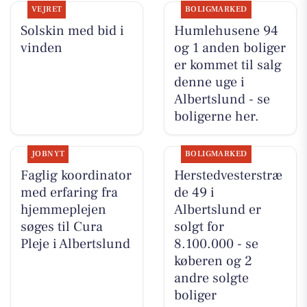
VEJRET
BOLIGMARKED
Solskin med bid i
Humlehusene 94
vinden
og 1 anden boliger
er kommet til salg
denne uge i
Albertslund - se
boligerne her.
JOBNYT
BOLIGMARKED
Faglig koordinator
Herstedvesterstræ
med erfaring fra
de 49 i
hjemmeplejen
Albertslund er
søges til Cura
solgt for
Pleje i Albertslund
8.100.000 - se
køberen og 2
andre solgte
boliger