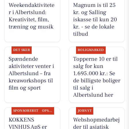
Weekendaktivitete
Magnum is til 25
r i Albertslund:
kr. og Salling
Kreativitet, film,
iskasse til kun 20
træning og musik
kr. - se de lokale
tilbud
DET SKER
BOLIGMARKED
Spændende
Topperne 10 er til
aktiviteter venter i
salg for kun
Albertslund – fra
1.695.000 kr.: Se
kreaworkshops til
de billigste boliger
film og sport
til salg i
Albertslund her
SPONSORERET
OPSLAGSTAVLEN
JOBNYT
KOKKENS
Webshopmedarbej
VINHUS ApS er
der til asiatisk