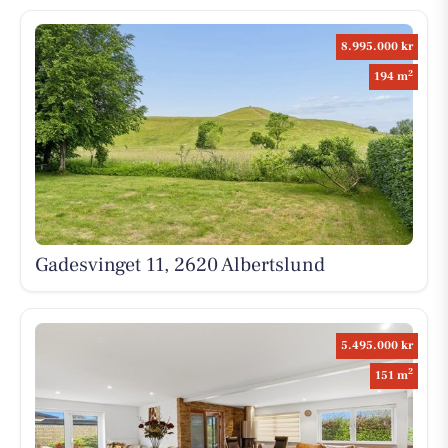
8.995.000 kr
2
194 m
Gadesvinget 11, 2620 Albertslund
5.495.000 kr
2
151 m