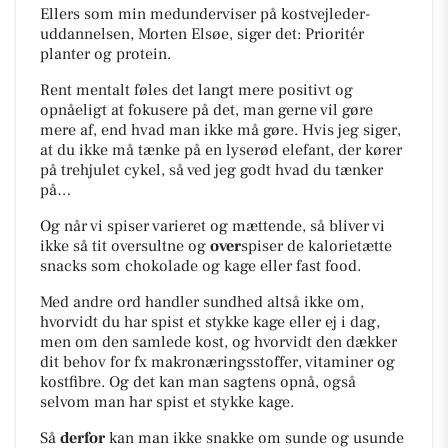
Ellers som min medunderviser på kostvejleder-
uddannelsen, Morten Elsøe, siger det: Prioritér
planter og protein.
Rent mentalt føles det langt mere positivt og
opnåeligt at fokusere på det, man gerne vil gøre
mere af, end hvad man ikke må gøre. Hvis jeg siger,
at du ikke må tænke på en lyserød elefant, der kører
på trehjulet cykel, så ved jeg godt hvad du tænker
på…
Og når vi spiser varieret og mættende, så bliver vi
ikke så tit oversultne og
over
spiser de kalorietætte
snacks som chokolade og kage eller fast food.
Med andre ord handler sundhed altså ikke om,
hvorvidt du har spist et stykke kage eller ej i dag,
men om den samlede kost, og hvorvidt den dækker
dit behov for fx makronæringsstoffer, vitaminer og
kostfibre. Og det kan man sagtens opnå, også
selvom man har spist et stykke kage.
Så
derfor
kan man ikke snakke om sunde og usunde