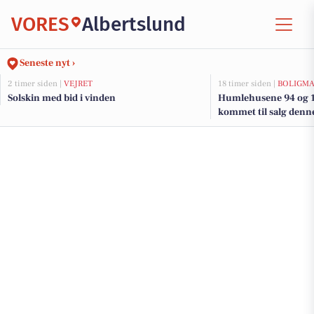
VORES
Albertslund
Seneste nyt ›
2 timer siden |
VEJRET
18 timer siden |
BOLIGM
Solskin med bid i vinden
Humlehusene 94 og 1 
kommet til salg denne
boligerne her.