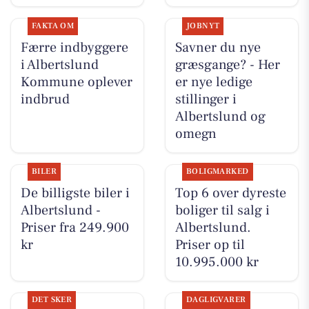
FAKTA OM
JOBNYT
Færre indbyggere
Savner du nye
i Albertslund
græsgange? - Her
Kommune oplever
er nye ledige
indbrud
stillinger i
Albertslund og
omegn
BILER
BOLIGMARKED
De billigste biler i
Top 6 over dyreste
Albertslund -
boliger til salg i
Priser fra 249.900
Albertslund.
kr
Priser op til
10.995.000 kr
DET SKER
DAGLIGVARER