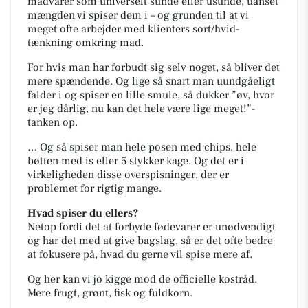
madvarer som universelt sunde eller usunde, uanset
mængden vi spiser dem i – og grunden til at vi
meget ofte arbejder med klienters sort/hvid-
tænkning omkring mad.
For hvis man har forbudt sig selv noget, så bliver det
mere spændende. Og lige så snart man uundgåeligt
falder i og spiser en lille smule, så dukker ”øv, hvor
er jeg dårlig, nu kan det hele være lige meget!”-
tanken op.
… Og så spiser man hele posen med chips, hele
bøtten med is eller 5 stykker kage. Og det er i
virkeligheden disse overspisninger, der er
problemet for rigtig mange.
Hvad spiser du ellers?
Netop fordi det at forbyde fødevarer er unødvendigt
og har det med at give bagslag, så er det ofte bedre
at fokusere på, hvad du gerne vil spise mere af.
Og her kan vi jo kigge mod de officielle kostråd.
Mere frugt, grønt, fisk og fuldkorn.