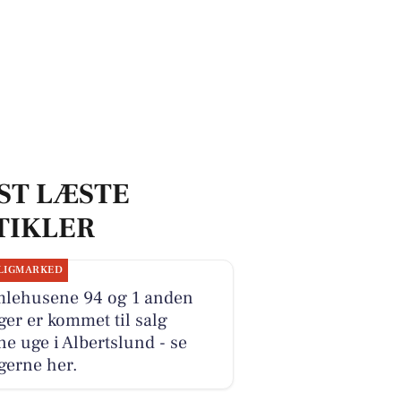
ST LÆSTE
TIKLER
LIGMARKED
lehusene 94 og 1 anden
ger er kommet til salg
e uge i Albertslund - se
gerne her.