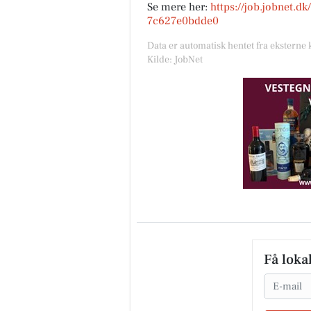
Se mere her:
https://job.jobnet.d
7c627e0bdde0
Data er automatisk hentet fra eksterne 
Kilde: JobNet
Få loka
Email