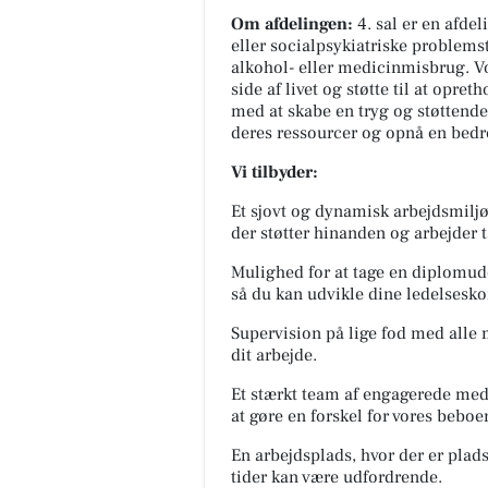
Om afdelingen:
4. sal er en afde
eller socialpsykiatriske problemst
alkohol- eller medicinmisbrug. Vo
side af livet og støtte til at opre
med at skabe en tryg og støttende
deres ressourcer og opnå en bedre
Vi tilbyder:
Et sjovt og dynamisk arbejdsmiljø,
der støtter hinanden og arbejder
Mulighed for at tage en diplomudd
så du kan udvikle dine ledelsesko
Supervision på lige fod med alle m
dit arbejde.
Et stærkt team af engagerede med
at gøre en forskel for vores beboe
En arbejdsplads, hvor der er plads
tider kan være udfordrende.