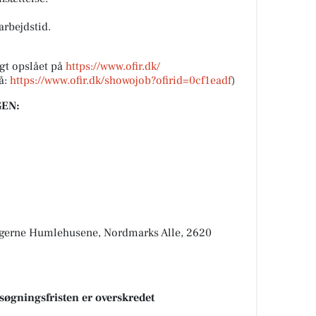
rbejdstid.
gt opslået på
https://www.ofir.dk/
å:
https://www.ofir.dk/showojob?ofirid=0cf1eadf
)
EN:
igerne Humlehusene, Nordmarks Alle, 2620
nsøgningsfristen er overskredet