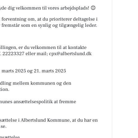
 byde dig velkommen til vores arbejdsplads! 😊
 forventning om, at du prioriterer deltagelse i
fremstår som en synlig og tilgængelig leder.
illingen, er du velkommen til at kontakte
f. 22223327 eller mail; cpx@albertslund.dk
8. marts 2025 og 21. marts 2025
handling mellem kommunen og den
tion.
munes ansættelsespolitik at fremme
nsættelse i Albertslund Kommune, at du har en
lse.
ansættelse.