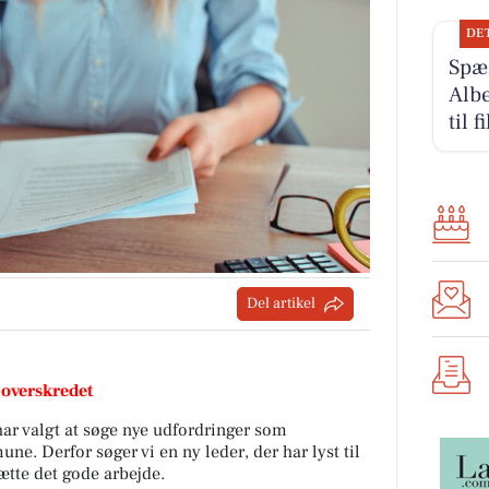
DE
Spæn
Albe
til 
Del artikel
 overskredet
ar valgt at søge nye udfordringer som
e. Derfor søger vi en ny leder, der har lyst til
sætte det gode arbejde.