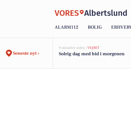
VORES
Albertslund
ALARM112
BOLIG
ERHVER
9 minutter siden |
VEJRET
Seneste nyt ›
Solrig dag med bid i morgenen