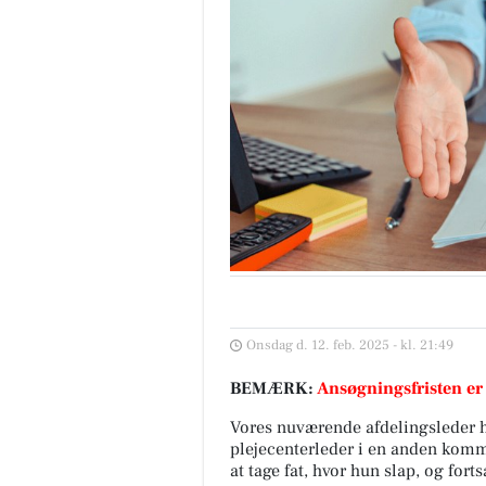
Onsdag d. 12. feb. 2025 - kl. 21:49
BEMÆRK:
Ansøgningsfristen er
Vores nuværende afdelingsleder h
plejecenterleder i en anden kommun
at tage fat, hvor hun slap, og fort