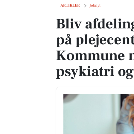
Bliv afdelingsleder for 4. sal på pleje
ARTIKLER
Jobnyt
Bliv afdelin
på plejecent
Kommune m
psykiatri og