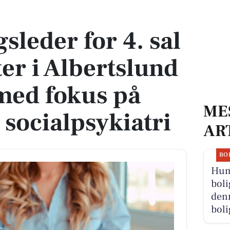
center i Albertslund Kommune med fokus på psykiatri og socialpsykiatri
gsleder for 4. sal
er i Albertslund
ed fokus på
ME
 socialpsykiatri
AR
BO
Hum
boli
denn
boli