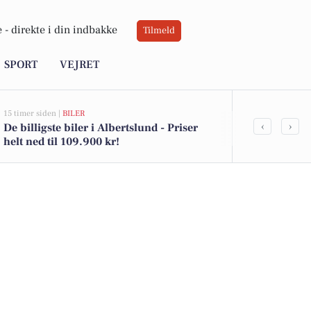
 -
direkte i din indbakke
Tilmeld
SPORT
VEJRET
15 timer siden |
BILER
06-08-2026 10:55
‹
›
De billigste biler i Albertslund - Priser
Savner du ny
helt ned til 109.900 kr!
ledige still