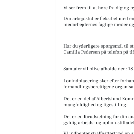
Vi ser frem til at høre fra dig og
Din arbejdstid er fleksibel med en
medarbejdernes faglige møder og 
Har du yderligere spørgsmål til st
Camilla Pedersen på telefon på tl
Samtaler vil blive afholde den: 1
Lønindplacering sker efter for
forhandlingsberettigede organisa
Det er en del af Albertslund Kom
mangfoldighed og ligestilling.
Det er en forudsætning for din a
gyldig arbejds- og opholdstillade
VI indhenter straffeattest ved en 