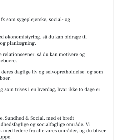
fx som sygeplejerske, social- og
med økonomistyring, så du kan bidrage til
 og planlægning.
e relationsevner, så du kan motivere og
beboere.
i deres daglige liv og selvopretholdelse, og som
eboer.
og som trives i en hverdag, hvor ikke to dage er
dre, Sundhed & Social, med et bredt
ndhedsfaglige og socialfaglige område. Vi
 med ledere fra alle vores områder, og du bliver
ruppe.