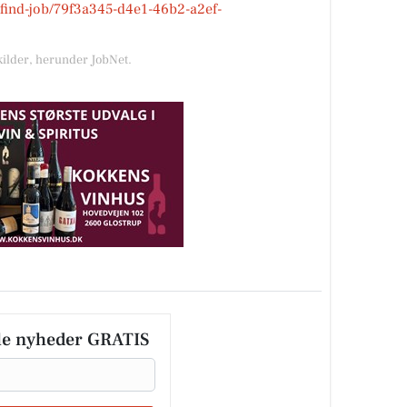
k/find-job/79f3a345-d4e1-46b2-a2ef-
kilder, herunder JobNet.
le nyheder GRATIS