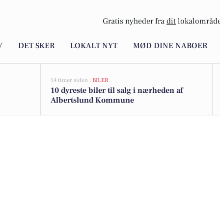
Gratis nyheder fra
dit
lokalområde
V
DET SKER
LOKALT NYT
MØD DINE NABOER
14 timer siden |
BILER
10 dyreste biler til salg i nærheden af
Albertslund Kommune